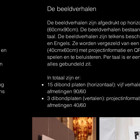
De beeldverhalen
De beeldverhalen zijn afgedrukt op horiz
(60cmx90cm). De beeldverhalen bestaan uit
taal. De beeldverhalen zijn telkens besch
en Engels. Ze worden vergezeld van een 
 en
(40cmx60cm) met projectinformatie en Q
spelen en te beluisteren. Per taal is er 
en
alles gebundeld zit.
In totaal zijn er:
ng
15 dibond platen (horizontaal): vijf verhal
ns
afmetingen 90/60
3 dibondplaten (vertalen): projectinformati
afmetingen 40/60